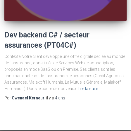
Dev backend C# / secteur
assurances (PT04C#)
Contexte Notre client développe une offre digitale dédiée au monde
de l’assurance, constituée de Services Web de souscription,
proposés en mode SaaS ou on Premise. Ses clients sont les
principaux acteurs de l’assurance de personnes (Crédit Agricoles
Assurances, Malakoff Humanis, La Mutuelle Générale, Malakoff
Humanis…). Dans le cadre de nouveaux
Lire la suite…
Par
Gwenael Kerneur
, il y a
4 ans