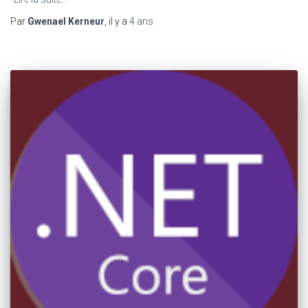
Par
Gwenael Kerneur
, il y a
4 ans