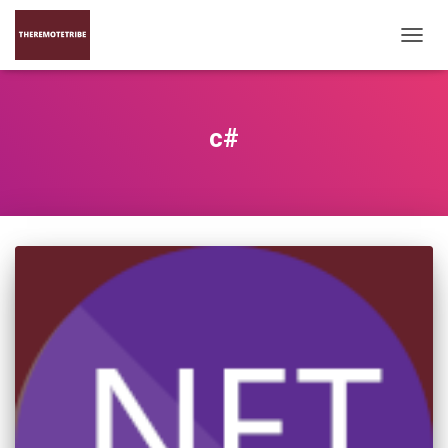
DÉPLI
LA
NAVIG
c#