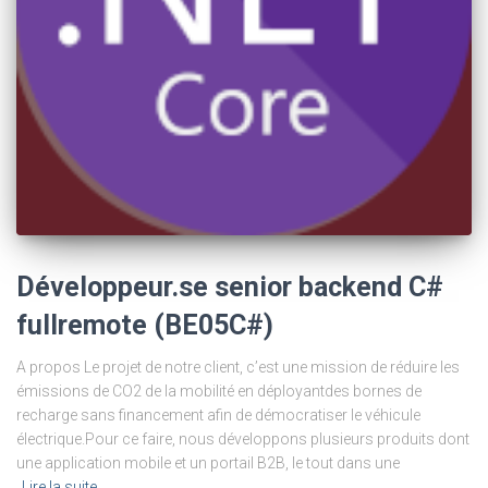
Développeur.se senior backend C#
fullremote (BE05C#)
A propos Le projet de notre client, c’est une mission de réduire les
émissions de CO2 de la mobilité en déployantdes bornes de
recharge sans financement afin de démocratiser le véhicule
électrique.Pour ce faire, nous développons plusieurs produits dont
une application mobile et un portail B2B, le tout dans une
Lire la suite…