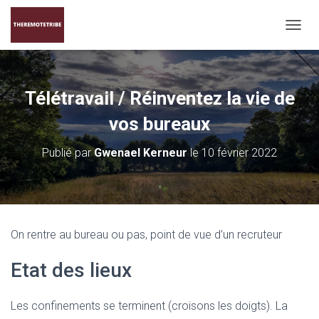
D
É
P
L
I
Télétravail / Réinventez la vie de
E
R
vos bureaux
L
A
Publié par
Gwenael Kerneur
le
10 février 2022
N
A
V
I
G
A
On rentre au bureau ou pas, point de vue d’un recruteur
T
I
Etat des lieux
O
N
Les confinements se terminent (croisons les doigts). La