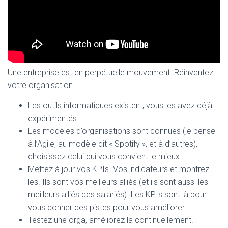
Une entreprise est en perpétuelle mouvement. Réinventez
votre organisation.
Les outils informatiques existent, vous les avez déjà
expérimentés.
Les modèles d’organisations sont connues (je pense
à l’Agile, au modèle dit « Spotify », et à d’autres),
choisissez celui qui vous convient le mieux.
Mettez à jour vos KPIs. Vos indicateurs et montrez
les. Ils sont vos meilleurs alliés (et ils sont aussi les
meilleurs alliés des salariés). Les KPIs sont là pour
vous donner des pistes pour vous améliorer.
Testez une orga, améliorez la continuellement.