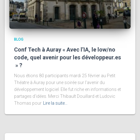
BLOG
Conf Tech à Auray « Avec l’IA, le low/no
code, quel avenir pour les développeur.es
» ?
Nous étions 80 participants mardi 25 février au Petit
Théatre à Auray pour une soirée sur l’avenir du
développement logiciel. Elle fut riche en informations et
partages d’idées. Merci Thibault Douillard et Ludovic
Thomas pour
Lire la suite…