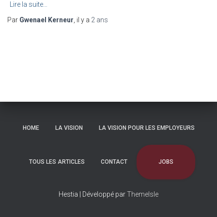
Lire la suite…
Par
Gwenael Kerneur
, il y a
2 ans
HOME
LA VISION
LA VISION POUR LES EMPLOYEURS
JOBS
TOUS LES ARTICLES
CONTACT
Hestia | Développé par
ThemeIsle