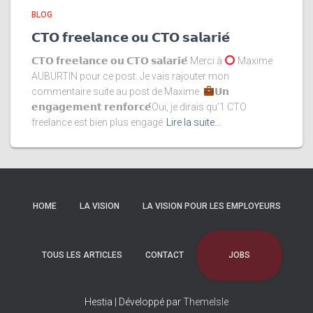
BLOG
𝗖𝗧𝗢 𝗳𝗿𝗲𝗲𝗹𝗮𝗻𝗰𝗲 𝗼𝘂 𝗖𝗧𝗢 𝘀𝗮𝗹𝗮𝗿𝗶𝗲́
𝗖𝗧𝗢 𝗳𝗿𝗲𝗲𝗹𝗮𝗻𝗰𝗲 𝗼𝘂 𝗖𝗧𝗢 𝘀𝗮𝗹𝗮𝗿𝗶𝗲́ Merci à
Maxime
AUBURTIN pour ce post. Je vais rajouter mon
commentaire suite au post de Maxime.
𝗨𝗻
𝗲𝗻𝗴𝗮𝗴𝗲𝗺𝗲𝗻𝘁 𝗿𝗲𝗻𝗳𝗼𝗿𝗰𝗲́Oui, je dirais qu’1 CTO
freelance est bien plus engagé
Lire la suite…
HOME
LA VISION
LA VISION POUR LES EMPLOYEURS
JOBS
TOUS LES ARTICLES
CONTACT
Hestia | Développé par
ThemeIsle