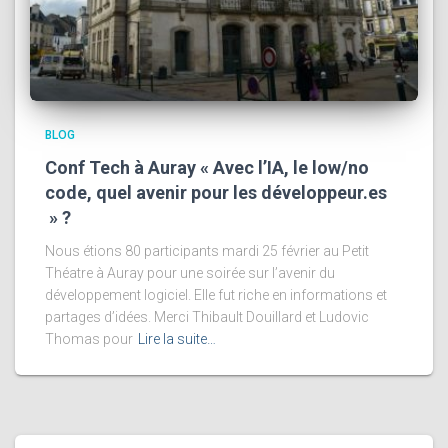
BLOG
Conf Tech à Auray « Avec l’IA, le low/no
code, quel avenir pour les développeur.es
» ?
Nous étions 80 participants mardi 25 février au Petit
Théatre à Auray pour une soirée sur l’avenir du
développement logiciel. Elle fut riche en informations et
partages d’idées. Merci Thibault Douillard et Ludovic
Thomas pour
Lire la suite…