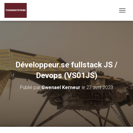
D
É
P
L
I
E
R
L
A
Développeur.se fullstack JS /
N
A
Devops (VS01JS)
V
I
Publié par
Gwenael Kerneur
le
27 avril 2023
G
A
T
I
O
N