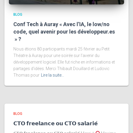
BLOG
Conf Tech à Auray « Avec l’IA, le low/no
code, quel avenir pour les développeur.es
» ?
Nous étions 80 participants mardi 25 février au Petit
Théatre à Auray pour une soirée sur l’avenir du
développement logiciel. Elle fut riche en informations et
partages d’idées. Merci Thibault Douillard et Ludovic
Thomas pour
Lire la suite…
BLOG
𝗖𝗧𝗢 𝗳𝗿𝗲𝗲𝗹𝗮𝗻𝗰𝗲 𝗼𝘂 𝗖𝗧𝗢 𝘀𝗮𝗹𝗮𝗿𝗶𝗲́