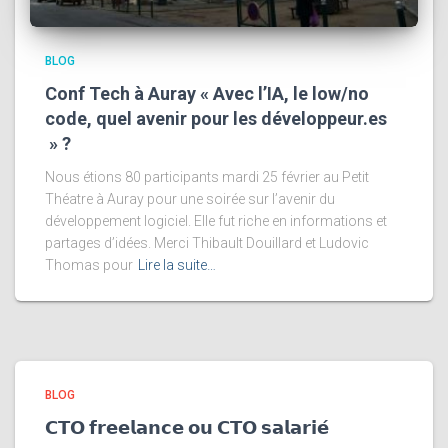
BLOG
Conf Tech à Auray « Avec l’IA, le low/no
code, quel avenir pour les développeur.es
» ?
Nous étions 80 participants mardi 25 février au Petit
Théatre à Auray pour une soirée sur l’avenir du
développement logiciel. Elle fut riche en informations et
partages d’idées. Merci Thibault Douillard et Ludovic
Thomas pour
Lire la suite…
BLOG
𝗖𝗧𝗢 𝗳𝗿𝗲𝗲𝗹𝗮𝗻𝗰𝗲 𝗼𝘂 𝗖𝗧𝗢 𝘀𝗮𝗹𝗮𝗿𝗶𝗲́