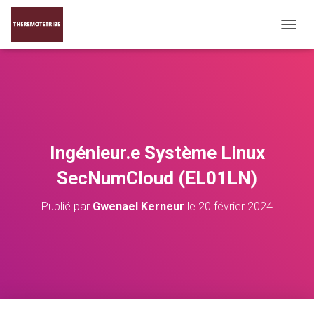
D
É
P
L
I
E
R
L
A
Ingénieur.e Système Linux
N
A
SecNumCloud (EL01LN)
V
I
Publié par
Gwenael Kerneur
le
20 février 2024
G
A
T
I
O
N