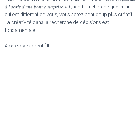
𝑎̀ 𝑙’𝑎𝑏𝑟𝑖𝑠 𝑑’𝑢𝑛𝑒 𝑏𝑜𝑛𝑛𝑒 𝑠𝑢𝑟𝑝𝑟𝑖𝑠𝑒 ». Quand on cherche quelqu’un
qui est différent de vous, vous serez beaucoup plus créatif.
La créativité dans la recherche de décisions est
fondamentale.
Alors soyez créatif !!