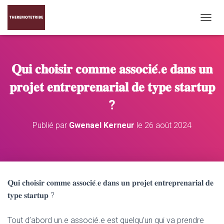
D
É
P
L
I
𝐐𝐮𝐢 𝐜𝐡𝐨𝐢𝐬𝐢𝐫 𝐜𝐨𝐦𝐦𝐞 𝐚𝐬𝐬𝐨𝐜𝐢𝐞́.𝐞 𝐝𝐚𝐧𝐬 𝐮𝐧
E
R
𝐩𝐫𝐨𝐣𝐞𝐭 𝐞𝐧𝐭𝐫𝐞𝐩𝐫𝐞𝐧𝐚𝐫𝐢𝐚𝐥 𝐝𝐞 𝐭𝐲𝐩𝐞 𝐬𝐭𝐚𝐫𝐭𝐮𝐩
L
A
?
N
A
Publié par
Gwenael Kerneur
le
26 août 2024
V
I
G
A
T
I
𝐐𝐮𝐢 𝐜𝐡𝐨𝐢𝐬𝐢𝐫 𝐜𝐨𝐦𝐦𝐞 𝐚𝐬𝐬𝐨𝐜𝐢𝐞́.𝐞 𝐝𝐚𝐧𝐬 𝐮𝐧 𝐩𝐫𝐨𝐣𝐞𝐭 𝐞𝐧𝐭𝐫𝐞𝐩𝐫𝐞𝐧𝐚𝐫𝐢𝐚𝐥 𝐝𝐞
O
𝐭𝐲𝐩𝐞 𝐬𝐭𝐚𝐫𝐭𝐮𝐩 ?
N
Tout d’abord un.e associé.e est quelqu’un qui va prendre