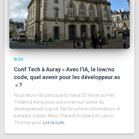
BLOG
Conf Tech à Auray « Avec l’IA, le low/no
code, quel avenir pour les développeur.es
» ?
Nous étions 80 participants mardi 25 février au Petit
Théatre à Auray pour une soirée sur l’avenir du
développement logiciel. Elle fut riche en informations et
partages d’idées. Merci Thibault Douillard et Ludovic
Thomas pour
Lire la suite…