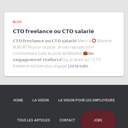
BLOG
𝗖𝗧𝗢 𝗳𝗿𝗲𝗲𝗹𝗮𝗻𝗰𝗲 𝗼𝘂 𝗖𝗧𝗢 𝘀𝗮𝗹𝗮𝗿𝗶𝗲́
𝗖𝗧𝗢 𝗳𝗿𝗲𝗲𝗹𝗮𝗻𝗰𝗲 𝗼𝘂 𝗖𝗧𝗢 𝘀𝗮𝗹𝗮𝗿𝗶𝗲́ Merci à
Maxime
AUBURTIN pour ce post. Je vais rajouter mon
commentaire suite au post de Maxime.
𝗨𝗻
𝗲𝗻𝗴𝗮𝗴𝗲𝗺𝗲𝗻𝘁 𝗿𝗲𝗻𝗳𝗼𝗿𝗰𝗲́Oui, je dirais qu’1 CTO
freelance est bien plus engagé
Lire la suite…
HOME
LA VISION
LA VISION POUR LES EMPLOYEURS
JOBS
TOUS LES ARTICLES
CONTACT