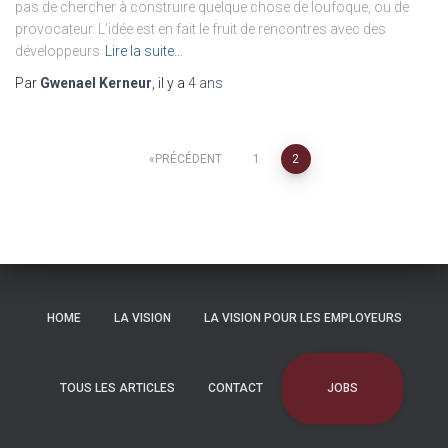
pas de chercher à construire quelque chose de loufoque, ou de
provocateur. L’idée est en fait le fruit de rencontres avec des
développeurs
Lire la suite…
Par
Gwenael Kerneur
, il y a
4 ans
Pagination
PRÉCÉDENT
1
2
des
publications
HOME
LA VISION
LA VISION POUR LES EMPLOYEURS
JOBS
TOUS LES ARTICLES
CONTACT