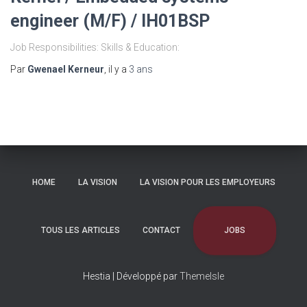
engineer (M/F) / IH01BSP
Job Responsibilities: Skills & Education:
Par
Gwenael Kerneur
, il y a
3 ans
HOME
LA VISION
LA VISION POUR LES EMPLOYEURS
JOBS
TOUS LES ARTICLES
CONTACT
Hestia | Développé par
ThemeIsle