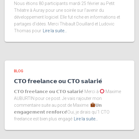
Nous étions 80 participants mardi 25 février au Petit
Théatre à Auray pour une soirée sur l’avenir du
développement logiciel. Elle fut riche en informations et
partages d’idées. Merci Thibault Douillard et Ludovic
Thomas pour
Lire la suite…
BLOG
𝗖𝗧𝗢 𝗳𝗿𝗲𝗲𝗹𝗮𝗻𝗰𝗲 𝗼𝘂 𝗖𝗧𝗢 𝘀𝗮𝗹𝗮𝗿𝗶𝗲́
𝗖𝗧𝗢 𝗳𝗿𝗲𝗲𝗹𝗮𝗻𝗰𝗲 𝗼𝘂 𝗖𝗧𝗢 𝘀𝗮𝗹𝗮𝗿𝗶𝗲́ Merci à
Maxime
AUBURTIN pour ce post. Je vais rajouter mon
commentaire suite au post de Maxime.
𝗨𝗻
𝗲𝗻𝗴𝗮𝗴𝗲𝗺𝗲𝗻𝘁 𝗿𝗲𝗻𝗳𝗼𝗿𝗰𝗲́Oui, je dirais qu’1 CTO
freelance est bien plus engagé
Lire la suite…