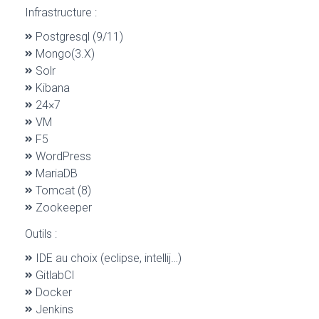
Infrastructure :
Postgresql (9/11)
Mongo(3.X)
Solr
Kibana
24×7
VM
F5
WordPress
MariaDB
Tomcat (8)
Zookeeper
Outils :
IDE au choix (eclipse, intellij…)
GitlabCI
Docker
Jenkins