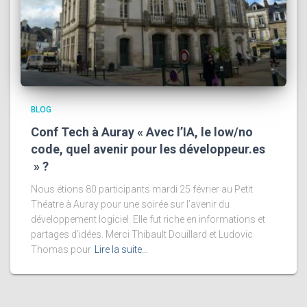
BLOG
Conf Tech à Auray « Avec l’IA, le low/no
code, quel avenir pour les développeur.es
» ?
Nous étions 80 participants mardi 25 février au Petit
Théatre à Auray pour une soirée sur l’avenir du
développement logiciel. Elle fut riche en informations et
partages d’idées. Merci Thibault Douillard et Ludovic
Thomas pour
Lire la suite…