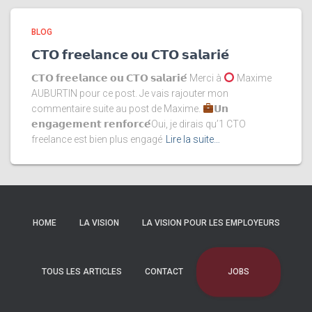
BLOG
𝗖𝗧𝗢 𝗳𝗿𝗲𝗲𝗹𝗮𝗻𝗰𝗲 𝗼𝘂 𝗖𝗧𝗢 𝘀𝗮𝗹𝗮𝗿𝗶𝗲́
𝗖𝗧𝗢 𝗳𝗿𝗲𝗲𝗹𝗮𝗻𝗰𝗲 𝗼𝘂 𝗖𝗧𝗢 𝘀𝗮𝗹𝗮𝗿𝗶𝗲́ Merci à
Maxime
AUBURTIN pour ce post. Je vais rajouter mon
commentaire suite au post de Maxime.
𝗨𝗻
𝗲𝗻𝗴𝗮𝗴𝗲𝗺𝗲𝗻𝘁 𝗿𝗲𝗻𝗳𝗼𝗿𝗰𝗲́Oui, je dirais qu’1 CTO
freelance est bien plus engagé
Lire la suite…
HOME
LA VISION
LA VISION POUR LES EMPLOYEURS
JOBS
TOUS LES ARTICLES
CONTACT