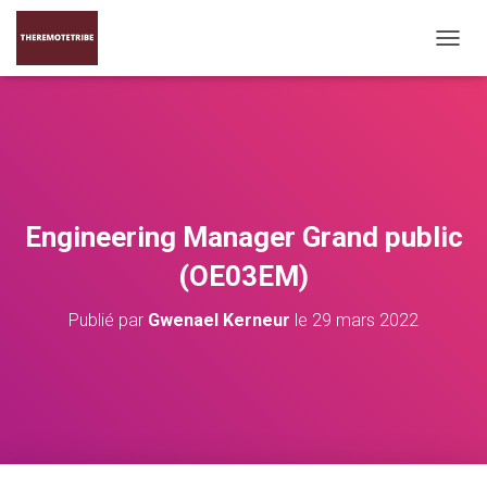
D
É
P
L
I
E
R
L
A
Engineering Manager Grand public
N
A
(OE03EM)
V
I
Publié par
Gwenael Kerneur
le
29 mars 2022
G
A
T
I
O
N