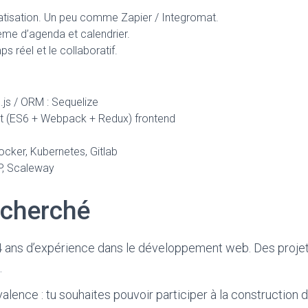
tisation. Un peu comme Zapier / Integromat.
ème d’agenda et calendrier.
ps réel et le collaboratif.
js / ORM : Sequelize
ct (ES6 + Webpack + Redux) frontend
Docker, Kubernetes, Gitlab
P, Scaleway
echerché
 4 ans d’expérience dans le développement web. Des projet
.
valence : tu souhaites pouvoir participer à la construction 