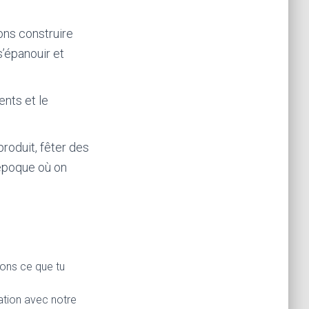
tons construire
’épanouir et
ents et le
produit, fêter des
’époque où on
hons ce que tu
ation avec notre