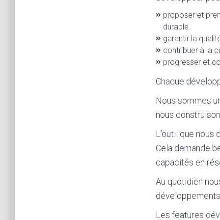
proposer et pren
durable.
garantir la quali
contribuer à la c
progresser et con
Chaque développeu
Nous sommes une 
nous construisons
L’outil que nous
Cela demande bea
capacités en rés
Au quotidien nou
développements 
Les features déve