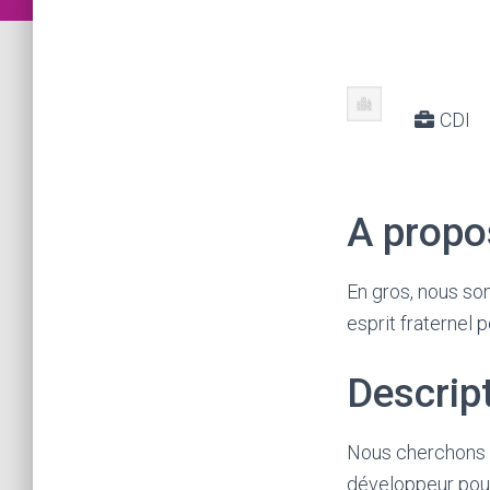
CDI
A propo
En gros, nous so
esprit fraternel 
Descrip
Nous cherchons un
développeur pour 