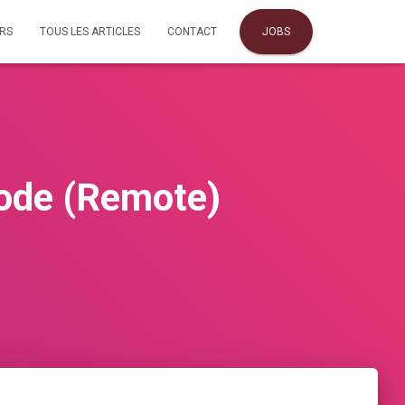
URS
TOUS LES ARTICLES
CONTACT
JOBS
Node (Remote)