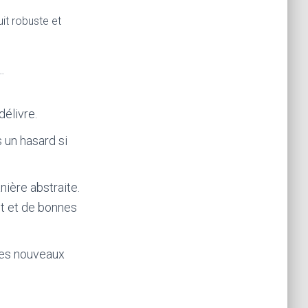
it robuste et
…
délivre.
 un hasard si
ière abstraite.
t et de bonnes
les nouveaux