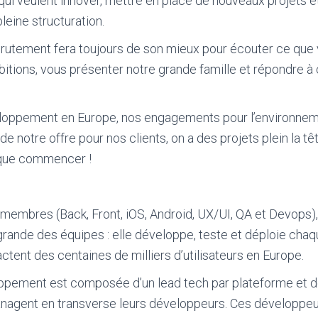
qui veulent innover, mettre en place de nouveaux projets e
leine structuration.
rutement fera toujours de son mieux pour écouter ce que v
bitions, vous présenter notre grande famille et répondre 
loppement en Europe, nos engagements pour l’environneme
de notre offre pour nos clients, on a des projets plein la tê
t que commencer !
membres (Back, Front, iOS, Android, UX/UI, QA et Devops),
grande des équipes : elle développe, teste et déploie chaq
ctent des centaines de milliers d’utilisateurs en Europe.
ppement est composée d’un lead tech par plateforme et d
agent en transverse leurs développeurs. Ces développeur