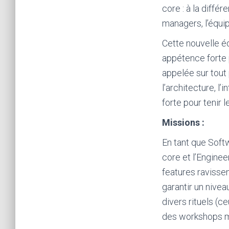
core : à la diffé
managers, l’équi
Cette nouvelle é
appétence forte p
appelée sur tout
l’architecture, l
forte pour tenir 
Missions
:
En tant que Softw
core et l’Engine
features ravissen
garantir un nivea
divers rituels (
des workshops mé