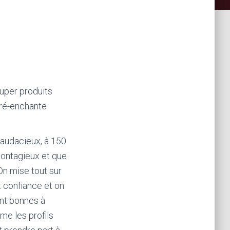
super produits
i ré-enchante
s audacieux, à 150
contagieux et que
On mise tout sur
t confiance et on
ont bonnes à
ime les profils