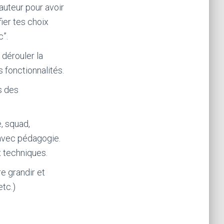
auteur pour avoir
ier tes choix
c”.
 dérouler la
 fonctionnalités.
s des
, squad,
 avec pédagogie.
ix techniques.
re grandir et
etc.)