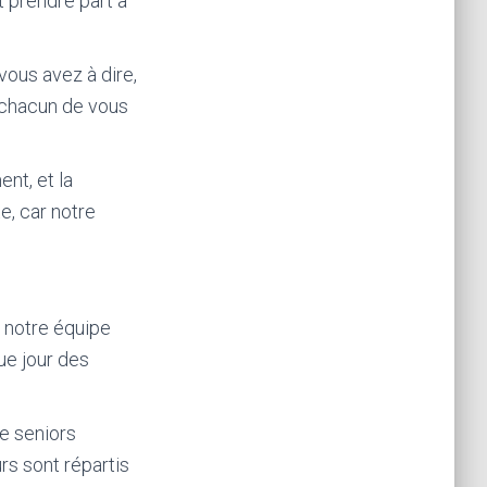
t prendre part à
ous avez à dire,
à chacun de vous
nt, et la
te, car notre
 notre équipe
ue jour des
e seniors
s sont répartis