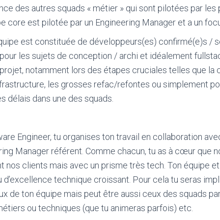
rence des autres squads « métier » qui sont pilotées par les
pe core est pilotée par un Engineering Manager et a un foc
quipe est constituée de développeurs(es) confirmé(e)s / s
our les sujets de conception / archi et idéalement fullstac
 projet, notamment lors des étapes cruciales telles que la 
’infrastructure, les grosses refac/refontes ou simplement p
les délais dans une des squads.
are Engineer, tu organises ton travail en collaboration av
ering Manager référent. Comme chacun, tu as à cœur que n
t nos clients mais avec un prisme très tech. Ton équipe et
u d’excellence technique croissant. Pour cela tu seras imp
ceux de ton équipe mais peut être aussi ceux des squads pa
tiers ou techniques (que tu animeras parfois) etc.