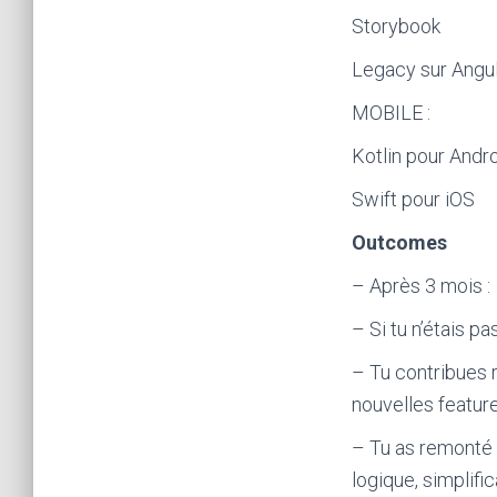
Storybook
Legacy sur Angul
MOBILE :
Kotlin pour Andr
Swift pour iOS
Outcomes
– Après 3 mois :
– Si tu n’étais pa
– Tu contribues 
nouvelles featur
– Tu as remonté 
logique, simplific