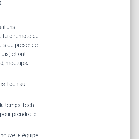
.
aillons
ulture remote qui
ours de présence
mois) et ont
d, meetups,
ons Tech au
t du temps Tech
 pour prendre le
 nouvelle équipe