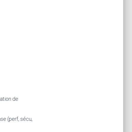
.
tation de
se (perf, sécu,