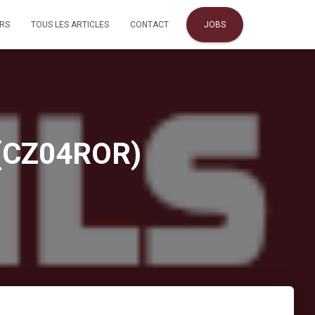
URS
TOUS LES ARTICLES
CONTACT
JOBS
 (CZ04ROR)