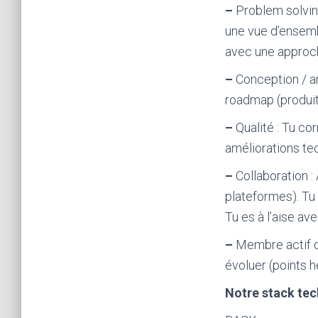
–
Problem solvin
une vue d’ensembl
avec une approch
–
Conception / ar
roadmap (produit
–
Qualité : Tu co
améliorations t
–
Collaboration :
plateformes). Tu
Tu es à l’aise ave
–
Membre actif de
évoluer (points 
Notre stack tec