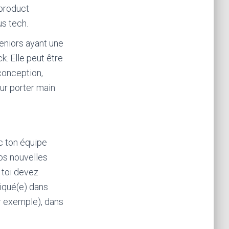
 product
us tech.
eniors ayant une
k. Elle peut être
conception,
our porter main
ec ton équipe
os nouvelles
 toi devez
liqué(e) dans
r exemple), dans