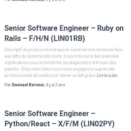
Senior Software Engineer – Ruby on
Rails – F/H/N (LIN01RB)
Descriptif du poste Le numérique en santé est une nécessité face
aux défis du système des soins. Il ouvre la voie à des avancées
significatives pour la recherche, les diagnostics et le suivi des
patients. Chez notre client nous nous engageons auprès des
professionnels de santé pour relever ce défi grâce
Lire la suite…
Par
Gwenael Kerneur
, il y a
2 ans
Senior Software Engineer –
Python/React – X/F/M (LIN02PY)