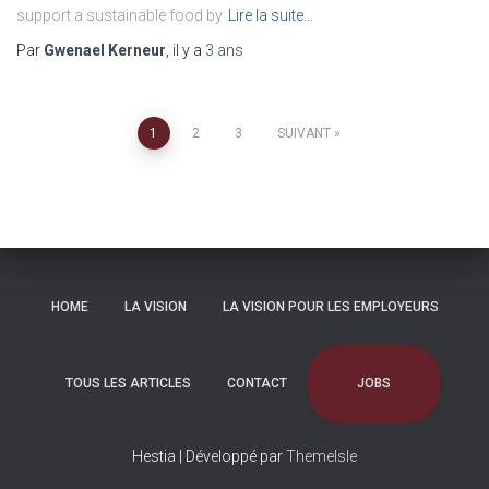
support a sustainable food by
Lire la suite…
Par
Gwenael Kerneur
, il y a
3 ans
Pagination
1
2
3
SUIVANT
des
publications
HOME
LA VISION
LA VISION POUR LES EMPLOYEURS
JOBS
TOUS LES ARTICLES
CONTACT
Hestia | Développé par
ThemeIsle