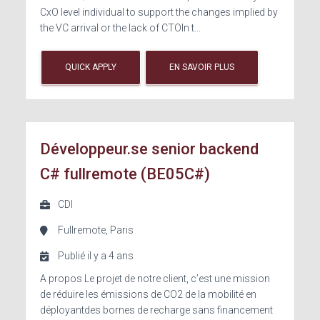
CxO level individual to support the changes implied by
the VC arrival or the lack of CTOIn t...
QUICK APPLY
EN SAVOIR PLUS
Développeur.se senior backend
C# fullremote (BE05C#)
CDI
Fullremote, Paris
Publié il y a 4 ans
A propos Le projet de notre client, c’est une mission
de réduire les émissions de CO2 de la mobilité en
déployantdes bornes de recharge sans financement